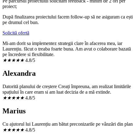
Pe parcursul proiectului solicităm feedback - minim de 2 ori per
proiect;
După finalizarea proiectului facem follow-up să ne asiguram ca ești
pe drumul cel bun.
Solicită ofertă
Mi-am dorit sa implementez strategii clare în afacerea mea, iar
Laurențiu. făcut o treaba foarte buna. Am avut o colaborare bazată
pe încredere si flexibilitate.
★
★
★
★
★
4.8/5
Alexandra
Datorită planului de creștere Creați împreuna, am realizat limitările
spațiului în care eram si am luat decizia de a mă extinde.
★
★
★
★
★
4.8/5
Marius
Cu ajutorul lui Laurențiu am bătut preconizarile pe vânzări din plan
★
★
★
★
★
4.8/5