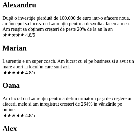
Alexandru
După o investiție pierdută de 100.000 de euro intr-o afacere noua,
am început sa lucrez cu Laurențiu pentru a dezvolta afacerea mea.
Am reușit sa obținem creșteri de peste 20% de la an la an
★
★
★
★
★
4.8/5
Marian
Laurențiu e un super coach. Am lucrat cu el pe business si a avut un
mare aport la locul în care sunt azi.
★
★
★
★
★
4.8/5
Oana
Am lucrat cu Laurențiu pentru a defini următorii pași de creștere ai
afacerii mele si am înregistrat creșteri de 264% în vânzările pe
online.
★
★
★
★
★
4.8/5
Alex