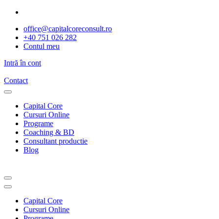
Sari
la
office@capitalcoreconsult.ro
conținut
+40 751 026 282
Contul meu
Intră în cont
Contact
Capital Core
Cursuri Online
Programe
Coaching & BD
Consultant productie
Blog
Capital Core
Cursuri Online
Programe