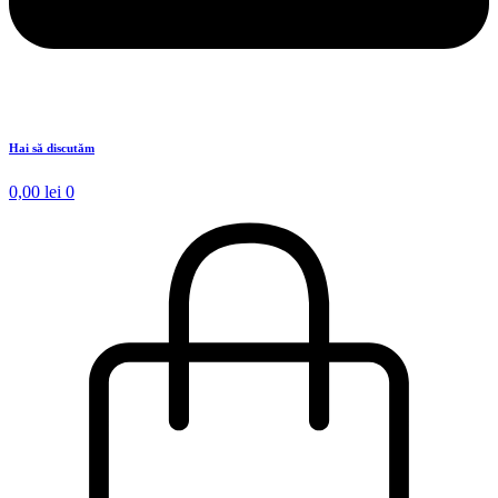
Hai să discutăm
0,00
lei
0